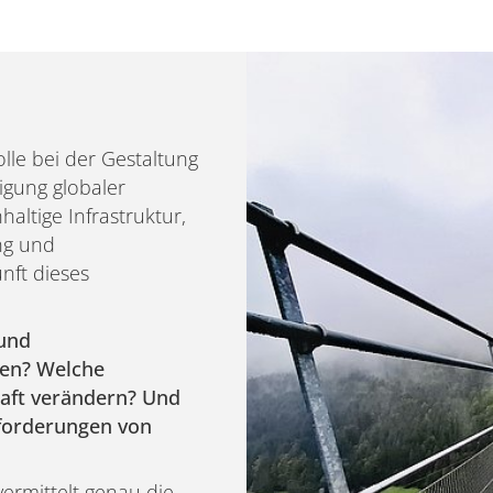
lle bei der Gestaltung
gung globaler
ltige Infrastruktur,
ung und
nft dieses
 und
en? Welche
aft verändern? Und
nforderungen von
ermittelt genau die