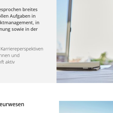
esprochen breites
llen Aufgaben in
ektmanagement, in
nung sowie in der
 Karriereperspektiven
innen und
t aktiv
ieurwesen