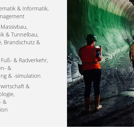
ematik & Informatik,
management
 Massivbau,
k & Tunnelbau,
e, Brandschutz &
, Fuß- & Radverkehr,
en- &
ng & -simulation
wirtschaft &
logie,
- &
ion