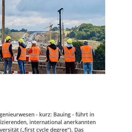
enieurwesen - kurz: Bauing - führt in
izierenden, international anerkannten
rsität („first cycle degree“). Das