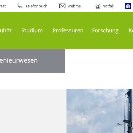
ast
Telefonbuch
Webmail
Notfall
al
ultät
Studium
Professuren
Forschung
K
ngenieurwesen