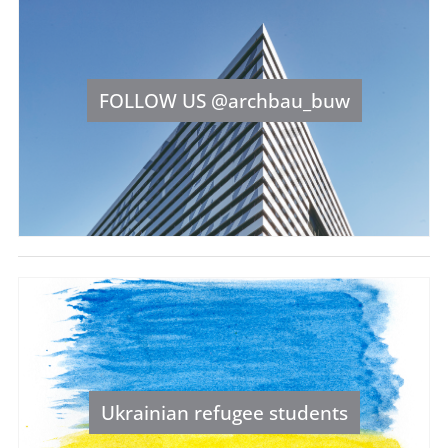
FOLLOW US @archbau_buw
Ukrainian refugee students